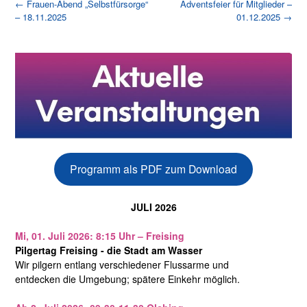
Post
←
Frauen-Abend „Selbstfürsorge“
Adventsfeier für Mitglieder –
– 18.11.2025
01.12.2025
→
navigation
Programm als PDF zum Download
JULI 2026
Mi, 01. Juli 2026: 8:15 Uhr – Freising
Pilgertag Freising - die Stadt am Wasser
Wir pilgern entlang verschiedener Flussarme und
entdecken die Umgebung; spätere Einkehr möglich.