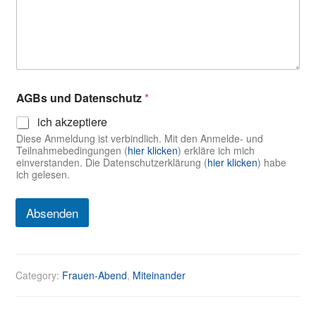
n
a
m
e
u
n
d
AGBs und Datenschutz
*
S
t
ich akzeptiere
r
Diese Anmeldung ist verbindlich. Mit den Anmelde- und
a
Teilnahmebedingungen (
hier klicken
) erkläre ich mich
ß
einverstanden. Die Datenschutzerklärung (
hier klicken
) habe
e
ich gelesen.
Absenden
Category:
Frauen-Abend
,
Miteinander