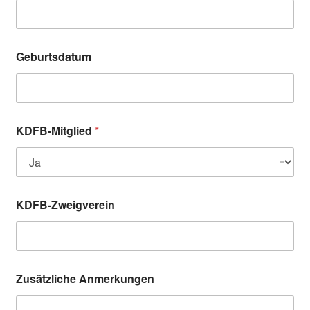
Geburtsdatum
KDFB-Mitglied
*
KDFB-Zweigverein
N
Zusätzliche Anmerkungen
a
c
h