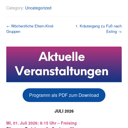
Category:
Uncategorized
Post
←
Wöchentliche Eltern-Kind-
1. Kräutergang zu Fuß nach
Gruppen
Esting
→
navigation
Programm als PDF zum Download
JULI 2026
Mi, 01. Juli 2026: 8:15 Uhr – Freising