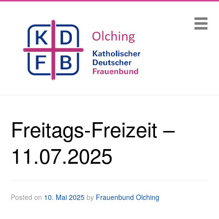
Skip
Startseite
Me
to
content
Über uns
Termine und Veranstaltungen 2026
Kontakt
MuKi-Gruppen / Eltern-Kind-Gruppen
Freitags-Freizeit –
Aktuelles
11.07.2025
Newsletter
Mitgliedschaft
Posted on
10. Mai 2025
by
Frauenbund Olching
Spenden