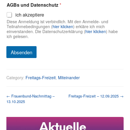
V
AGBs und Datenschutz
*
o
r
ich akzeptiere
-
Diese Anmeldung ist verbindlich. Mit den Anmelde- und
N
Teilnahmebedingungen (
hier klicken
) erkläre ich mich
a
einverstanden. Die Datenschutzerklärung (
hier klicken
) habe
c
ich gelesen.
h
n
a
Absenden
m
e
Category:
Freitags-Freizeit
,
Miteinander
Post
←
Frauenbund-Nachmittag –
Freitags-Freizeit – 12.09.2025
→
13.10.2025
navigation