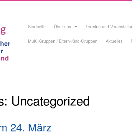
Skip
Startseite
Über uns
Termine und Veranstalt
to
content
MuKi-Gruppen / Eltern-Kind-Gruppen
Aktuelles
s:
Uncategorized
am 24. März