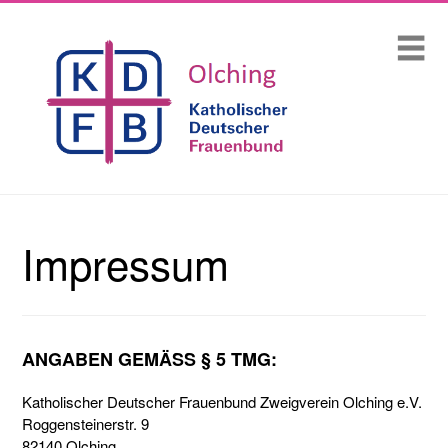
Skip
Startseite
Me
to
content
Über uns
Termine und Veranstaltungen 2026
Kontakt
MuKi-Gruppen / Eltern-Kind-Gruppen
Impressum
Aktuelles
Newsletter
ANGABEN GEMÄSS § 5 TMG:
Mitgliedschaft
Katholischer Deutscher Frauenbund Zweigverein Olching e.V.
Spenden
Roggensteinerstr. 9
82140 Olching