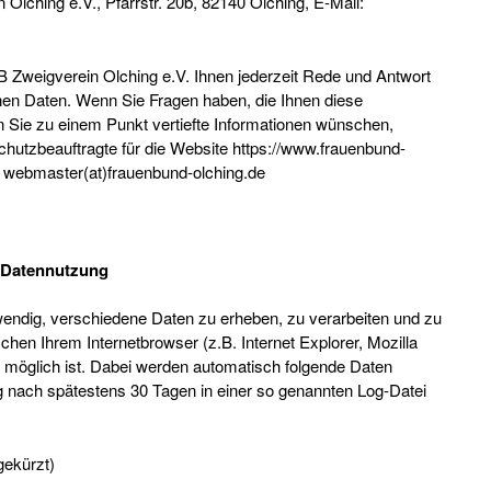
lching e.V., Pfarrstr. 20b, 82140 Olching, E-Mail:
FB Zweigverein Olching e.V. Ihnen jederzeit Rede und Antwort
nen Daten. Wenn Sie Fragen haben, die Ihnen diese
 Sie zu einem Punkt vertiefte Informationen wünschen,
schutzbeauftragte für die Website https://www.frauenbund-
er webmaster(at)frauenbund-olching.de
 Datennutzung
wendig, verschiedene Daten zu erheben, zu verarbeiten und zu
chen Ihrem Internetbrowser (z.B. Internet Explorer, Mozilla
r möglich ist. Dabei werden automatisch folgende Daten
g nach spätestens 30 Tagen in einer so genannten Log-Datei
gekürzt)