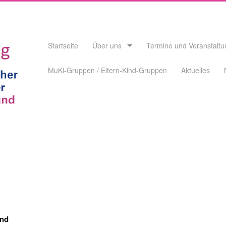
Skip
Startseite
Über uns
Termine und Veranstalt
to
content
MuKi-Gruppen / Eltern-Kind-Gruppen
Aktuelles
end