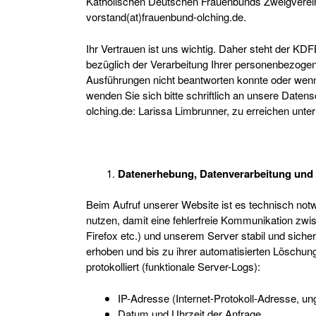
Katholischen Deutschen Frauenbunds Zweigverein O
vorstand(at)frauenbund-olching.de.
Ihr Vertrauen ist uns wichtig. Daher steht der KD
bezüglich der Verarbeitung Ihrer personenbezoge
Ausführungen nicht beantworten konnte oder wenn
wenden Sie sich bitte schriftlich an unsere Daten
olching.de: Larissa Limbrunner, zu erreichen unt
Datenerhebung, Datenverarbeitung und
Beim Aufruf unserer Website ist es technisch not
nutzen, damit eine fehlerfreie Kommunikation zwis
Firefox etc.) und unserem Server stabil und siche
erhoben und bis zu ihrer automatisierten Löschun
protokolliert (funktionale Server-Logs):
IP-Adresse (Internet-Protokoll-Adresse, un
Datum und Uhrzeit der Anfrage