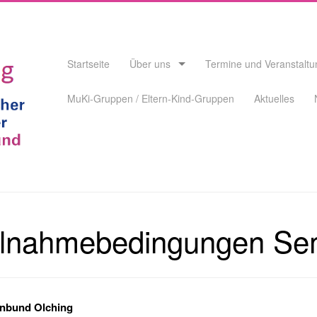
Skip
Startseite
Über uns
Termine und Veranstalt
to
content
MuKi-Gruppen / Eltern-Kind-Gruppen
Aktuelles
ilnahmebedingungen Se
enbund Olching